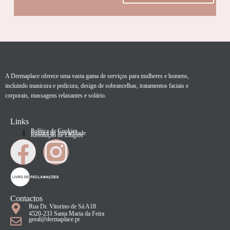
A Dermaplace oferece uma vasta gama de serviços para mulheres e homens,
incluindo manicura e pedicura, design de sobrancelhas, tratamentos faciais e
corporais, massagens relaxantes e solário.
Links
Política de Cookies
Política de Privacidade
Resolução de Litígios
Contactos
Rua Dr. Vitorino de Sá A18
4520-233 Santa Maria da Feira
geral@dermaplace.pt