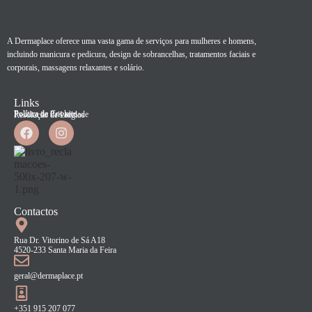
A Dermaplace oferece uma vasta gama de serviços para mulheres e homens,
incluindo manicura e pedicura, design de sobrancelhas, tratamentos faciais e
corporais, massagens relaxantes e solário.
Links
Política de Cookies
Política de Privacidade
Resolução de Litígios
Contactos
Rua Dr. Vitorino de Sá A18
4520-233 Santa Maria da Feira
geral@dermaplace.pt
+351 915 207 077